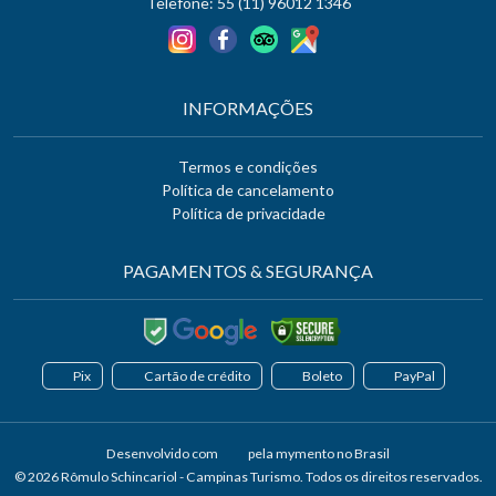
Telefone: 55 (11) 96012 1346
INFORMAÇÕES
Termos e condições
Política de cancelamento
Política de privacidade
PAGAMENTOS & SEGURANÇA
Pix
Cartão de crédito
Boleto
PayPal
Desenvolvido com
pela
mymento
no Brasil
© 2026 Rômulo Schincariol - Campinas Turismo. Todos os direitos reservados.